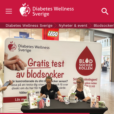
OM DIABETES
Diabetes Wellness Sverige
Nyheter & event
Blodsocker
STÖD OSS
FORSKNING
NYHETER & EVENT
OM OSS
GRATIS DIABETESPRODUKTER
Blodsockerkollen