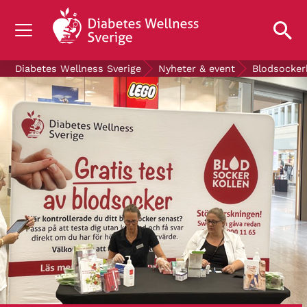
OM DIABETES
Diabetes Wellness Sverige
Nyheter & event
Blodsocker
STÖD OSS
FORSKNING
NYHETER & EVENT
OM OSS
GRATIS DIABETESPRODUKTER
Blodsockerkollen