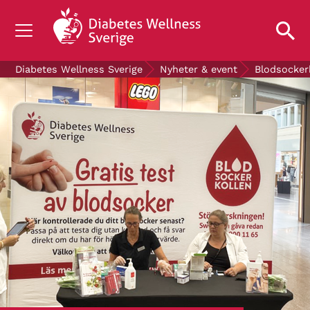
OM DIABETES
Diabetes Wellness Sverige
Nyheter & event
Blodsocker
STÖD OSS
FORSKNING
NYHETER & EVENT
OM OSS
GRATIS DIABETESPRODUKTER
Blodsockerkollen