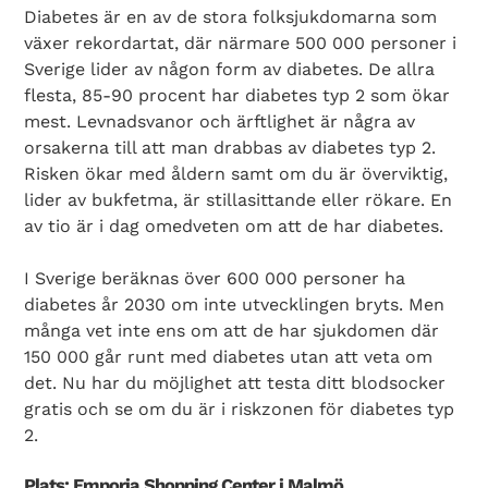
Diabetes är en av de stora folksjukdomarna som
växer rekordartat, där närmare 500 000 personer i
Sverige lider av någon form av diabetes. De allra
flesta, 85-90 procent har diabetes typ 2 som ökar
mest. Levnadsvanor och ärftlighet är några av
orsakerna till att man drabbas av diabetes typ 2.
Risken ökar med åldern samt om du är överviktig,
lider av bukfetma, är stillasittande eller rökare. En
av tio är i dag omedveten om att de har diabetes.
Search Diabetes Wellness Sverige
I Sverige beräknas över 600 000 personer ha
diabetes år 2030 om inte utvecklingen bryts. Men
många vet inte ens om att de har sjukdomen där
150 000 går runt med diabetes utan att veta om
det. Nu har du möjlighet att testa ditt blodsocker
gratis och se om du är i riskzonen för diabetes typ
2.
Plats: Emporia Shopping Center i Malmö