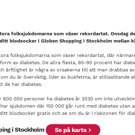
 stora folksjukdomarna som växer rekordartat. Onsdag d
a ditt blodsocker i Globen Shopping i Stockholm mellan k
stora folksjukdomarna som växer rekordartat, där närmar
 form av diabetes. De allra flesta, 85-90 procent har dia
 ärftlighet är några av orsakerna till att man drabbas av
 du är överviktig, lider av bukfetma, är stillasittande el
t de har diabetes.
er 600 000 personer ha diabetes år 2030 om inte utveckl
e har sjukdomen där 150 000 går runt med diabetes utan a
 ditt blodsocker gratis och se om du är i riskzonen för dia
ping i Stockholm
Se på karta