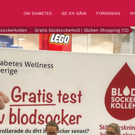
OM DIABETES
GE EN GÅVA
FORSKNING
NY
sockerkollen
Gratis blodsockerkoll i Globen Shopping (12)