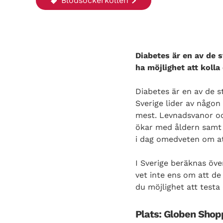
Blodsockerkollen
Diabetes är en av de
ha möjlighet att koll
Diabetes är en av de 
Sverige lider av någon
mest. Levnadsvanor och
ökar med åldern samt om
i dag omedveten om at
I Sverige beräknas öv
vet inte ens om att d
du möjlighet att testa
Plats: Globen Shop