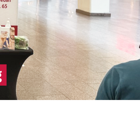
producera insulin eller det insulin som
produceras fungerar inte (så kallad
insulinresistens).
g