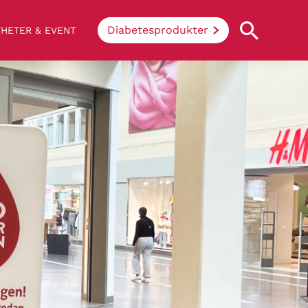
Diabetesprodukter
HETER & EVENT
Vad innebär diabetes?
Enkelt uttryckt hindrar sjukdomen
kroppen ifrån att konvertera socker och
stärkelse från mat till energi. Vid
diabetes klarar inte kroppen av att