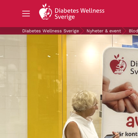
Search Diabetes Wellness Sverige
Diabetes Wellness Sverige
Nyheter & event
Blod
OM DIABETES
STÖD OSS
FORSKNING
NYHETER & EVENT
OM OSS
GRATIS DIABETESPRODUKTER
Blodsockerkollen