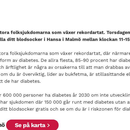
 stora folksjukdomarna som växer rekordartat. Torsdag
lla ditt blodsocker i Hansa i Malmö mellan klockan 11-15
stora folksjukdomarna som växer rekordartat, där närmar
 form av diabetes. De allra flesta, 85-90 procent har dia
 ärftlighet är några av orsakerna till att man drabbas av
 du är överviktig, lider av bukfetma, är stillasittande el
t de har diabetes.
er 600 000 personer ha diabetes år 2030 om inte utveckl
e har sjukdomen där 150 000 går runt med diabetes utan a
 ditt blodsocker gratis och se om du är i riskzonen för dia
lmö
Se på karta