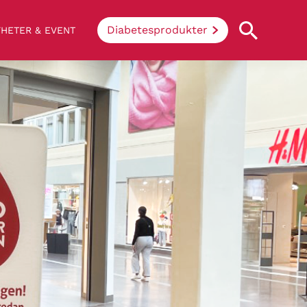
Diabetesprodukter
HETER & EVENT
Vad innebär diabetes?
Enkelt uttryckt hindrar sjukdomen
kroppen ifrån att konvertera socker och
stärkelse från mat till energi. Vid
diabetes klarar inte kroppen av att