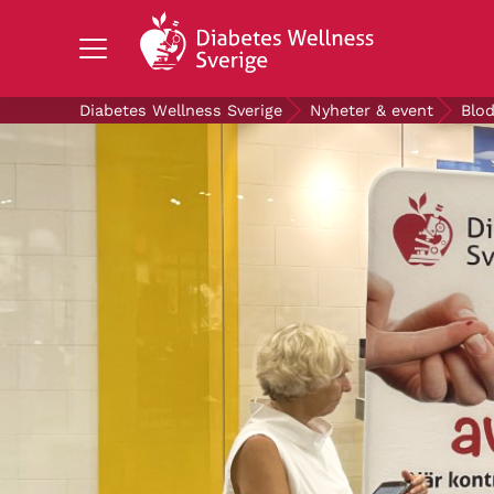
Search Diabetes Wellness Sverige
Diabetes Wellness Sverige
Nyheter & event
Blod
OM DIABETES
STÖD OSS
FORSKNING
NYHETER & EVENT
OM OSS
GRATIS DIABETESPRODUKTER
Blodsockerkollen