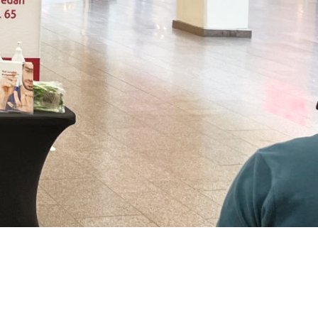
producera insulin eller det insulin som
produceras fungerar inte (så kallad
insulinresistens).