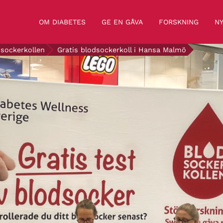
OM DIABETES
GE EN GÅVA
FORSKNING
NY
sockerkollen
Gratis blodsockerkoll i Hansa Malmö