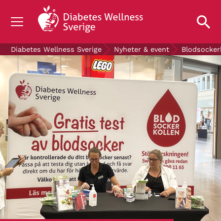
OM DIABETES
Diabetes Wellness Sverige
Nyheter & event
Blodsocker
STÖD OSS
FORSKNING
NYHETER & EVENT
OM OSS
GRATIS DIABETESPRODUKTER
Blodsockerkollen