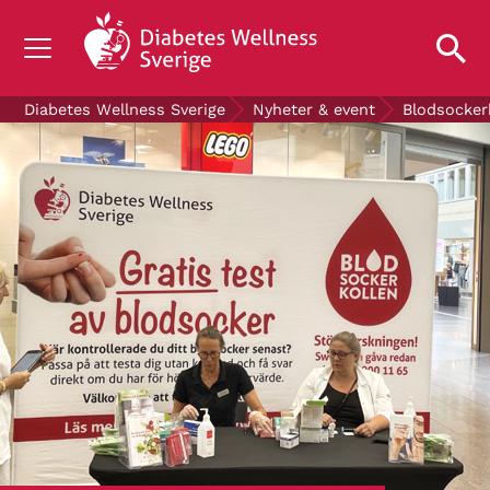
OM DIABETES
Diabetes Wellness Sverige
Nyheter & event
Blodsocker
STÖD OSS
FORSKNING
NYHETER & EVENT
OM OSS
GRATIS DIABETESPRODUKTER
Blodsockerkollen