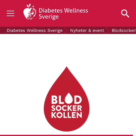
OM DIABETES
Diabetes Wellness Sverige
Nyheter & event
Blodsocker
STÖD OSS
FORSKNING
NYHETER & EVENT
OM OSS
GRATIS DIABETESPRODUKTER
Blodsockerkollen