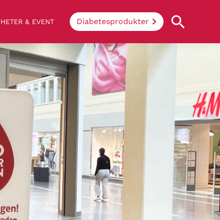
Diabetesprodukter
HETER & EVENT
Vad innebär diabetes?
Enkelt uttryckt hindrar sjukdomen
kroppen ifrån att konvertera socker och
stärkelse från mat till energi. Vid
diabetes klarar inte kroppen av att