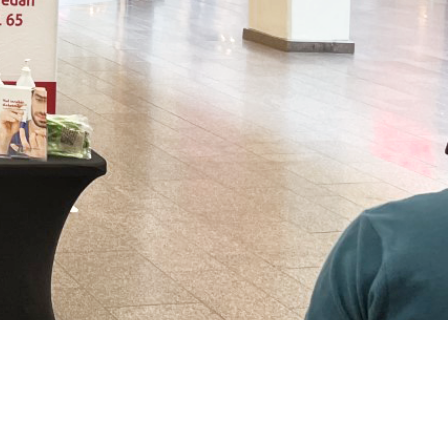
producera insulin eller det insulin som
produceras fungerar inte (så kallad
insulinresistens).