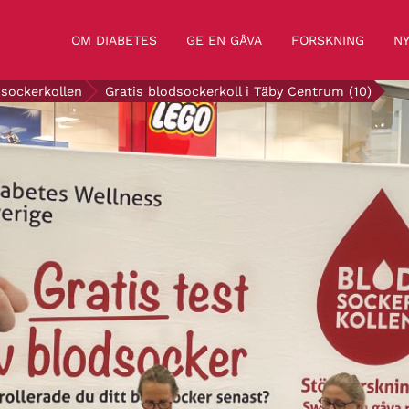
OM DIABETES
GE EN GÅVA
FORSKNING
NY
sockerkollen
Gratis blodsockerkoll i Täby Centrum (10)