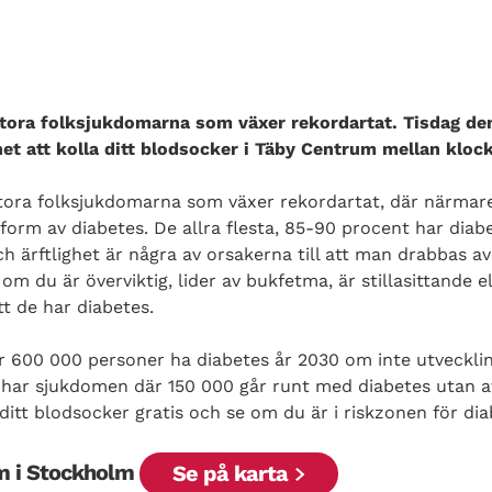
stora folksjukdomarna som växer rekordartat. Tisdag d
t att kolla ditt blodsocker i Täby Centrum mellan klock
stora folksjukdomarna som växer rekordartat, där närmar
 form av diabetes. De allra flesta, 85-90 procent har dia
 ärftlighet är några av orsakerna till att man drabbas av
 du är överviktig, lider av bukfetma, är stillasittande el
t de har diabetes.
er 600 000 personer ha diabetes år 2030 om inte utveckl
e har sjukdomen där 150 000 går runt med diabetes utan a
 ditt blodsocker gratis och se om du är i riskzonen för dia
m i Stockholm
Se på karta