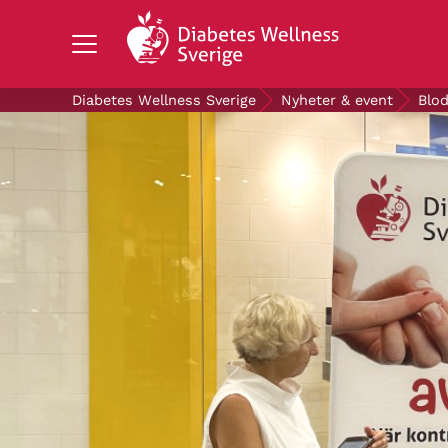
Search Diabetes Wellness Sverige
Diabetes Wellness Sverige
Nyheter & event
Blod
OM DIABETES
STÖD OSS
FORSKNING
NYHETER & EVENT
OM OSS
GRATIS DIABETESPRODUKTER
Blodsockerkollen