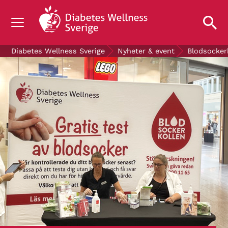
OM DIABETES
Diabetes Wellness Sverige
Nyheter & event
Blodsocker
STÖD OSS
FORSKNING
NYHETER & EVENT
OM OSS
GRATIS DIABETESPRODUKTER
Blodsockerkollen