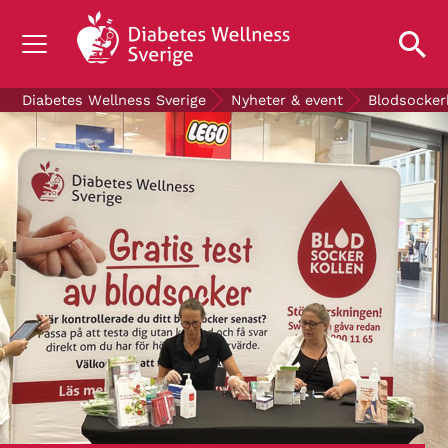
OM DIABETES
Diabetes Wellness Sverige
Nyheter & event
Blodsocker
STÖD OSS
FORSKNING
NYHETER & EVENT
OM OSS
GRATIS DIABETESPRODUKTER
Blodsockerkollen