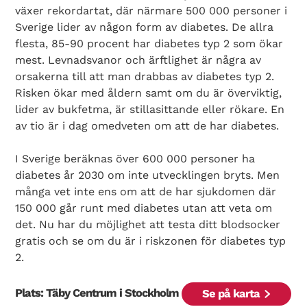
växer rekordartat, där närmare 500 000 personer i
Sverige lider av någon form av diabetes. De allra
flesta, 85-90 procent har diabetes typ 2 som ökar
mest. Levnadsvanor och ärftlighet är några av
orsakerna till att man drabbas av diabetes typ 2.
Risken ökar med åldern samt om du är överviktig,
lider av bukfetma, är stillasittande eller rökare. En
av tio är i dag omedveten om att de har diabetes.
Search Diabetes Wellness Sverige
I Sverige beräknas över 600 000 personer ha
diabetes år 2030 om inte utvecklingen bryts. Men
många vet inte ens om att de har sjukdomen där
150 000 går runt med diabetes utan att veta om
det. Nu har du möjlighet att testa ditt blodsocker
gratis och se om du är i riskzonen för diabetes typ
2.
Plats: Täby Centrum i Stockholm
Se på karta