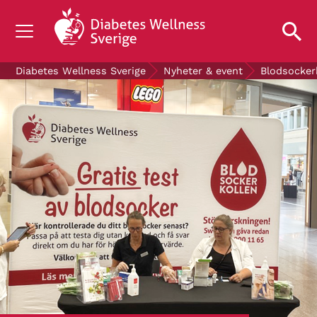
OM DIABETES
Diabetes Wellness Sverige
Nyheter & event
Blodsocker
STÖD OSS
FORSKNING
NYHETER & EVENT
OM OSS
GRATIS DIABETESPRODUKTER
Blodsockerkollen