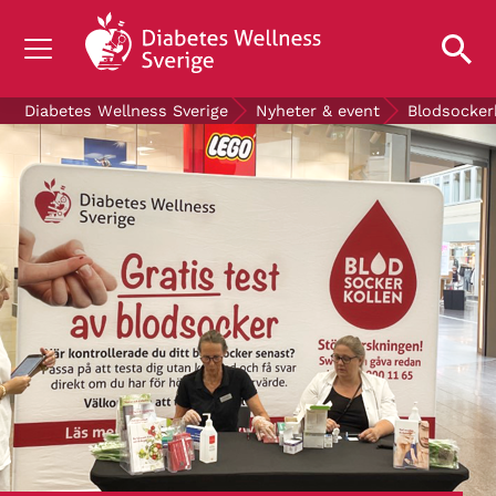
OM DIABETES
Diabetes Wellness Sverige
Nyheter & event
Blodsocker
STÖD OSS
FORSKNING
NYHETER & EVENT
OM OSS
GRATIS DIABETESPRODUKTER
Blodsockerkollen