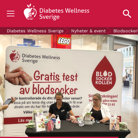
OM DIABETES
Diabetes Wellness Sverige
Nyheter & event
Blodsocker
STÖD OSS
FORSKNING
NYHETER & EVENT
OM OSS
GRATIS DIABETESPRODUKTER
Blodsockerkollen