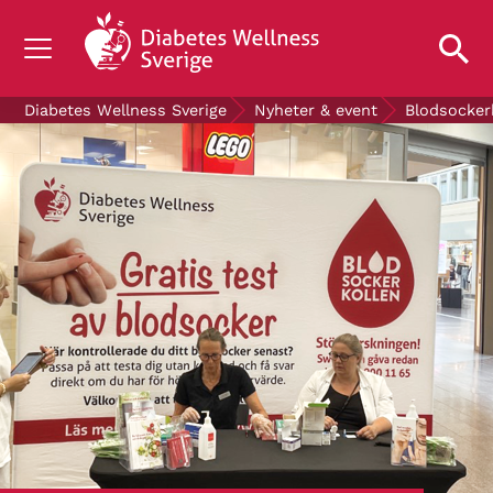
OM DIABETES
Diabetes Wellness Sverige
Nyheter & event
Blodsocker
STÖD OSS
FORSKNING
NYHETER & EVENT
OM OSS
GRATIS DIABETESPRODUKTER
Blodsockerkollen