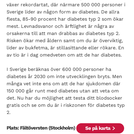
växer rekordartat, där närmare 500 000 personer i
Sverige lider av någon form av diabetes. De allra
flesta, 85-90 procent har diabetes typ 2 som ökar
mest. Levnadsvanor och ärftlighet är några av
orsakerna till att man drabbas av diabetes typ 2.
Risken ökar med åldern samt om du är överviktig,
lider av bukfetma, är stillasittande eller rökare. En
av tio är i dag omedveten om att de har diabetes.
Search Diabetes Wellness Sverige
I Sverige beräknas över 600 000 personer ha
diabetes år 2030 om inte utvecklingen bryts. Men
många vet inte ens om att de har sjukdomen där
150 000 går runt med diabetes utan att veta om
det. Nu har du möjlighet att testa ditt blodsocker
gratis och se om du är i riskzonen för diabetes typ
2.
Plats: Fältöversten (Stockholm)
Se på karta